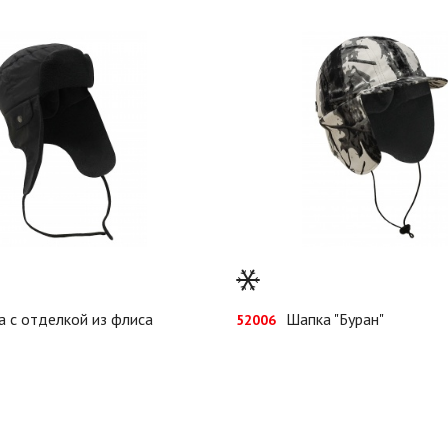
а с отделкой из флиса
Шапка "Буран"
52006