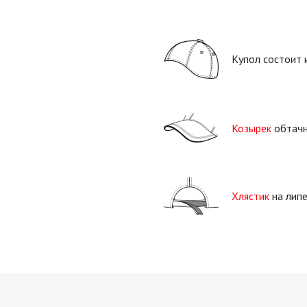
Купол состоит 
Козырек
обтачн
Хлястик
на лип