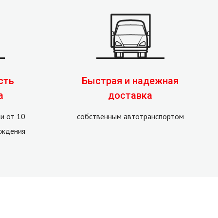
сть
Быстрая и надежная
а
доставка
и от 10
собственным автотранспортом
рждения