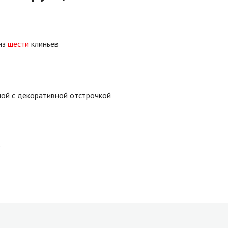
из
шести
клиньев
ой с декоративной отстрочкой
е