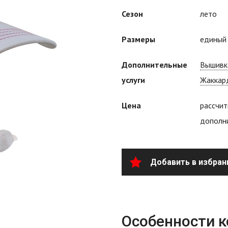
Сезон
лето
Размеры
едины
Дополнительные
Вышивк
услуги
Жаккар
Цена
рассчит
дополни
Добавить в избран
Особенности 