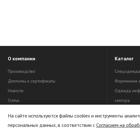
О компании
Каталог
Производство
Спецодежда
Дипломы и сертификаты
Форменная 
Новости
Одежда неф
Статьи
сектора
Рекламная 
На сайте используются файлы cookies и инструменты аналит
Одежда для 
персональных данных, в соответствии с
Согласием на обраб
Политика обработки персональных данных
Сувенирная 
Политика конфиденциальности
Текстиль