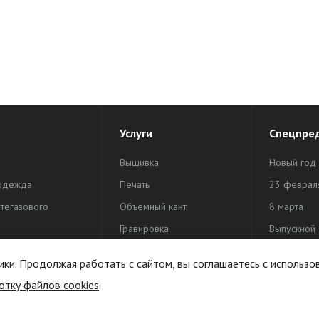
Услуги
Спецпре
Вышивка
Новый год
одежда
Печать
23 феврал
тегазового
Объемный кант
8 марта
Гравировка
Выпускной
одежда
Жаккардовая этикетка
День Поб
ики. Продолжая работать с сайтом, вы соглашаетесь с использо
активного отдыха
Индивидуальная
отку файлов cookies
.
продукция
упаковка
Печать на канте и тесьме