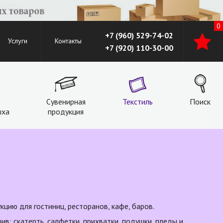
0
+7 (960) 529-74-02
Услуги
Контакты
+7 (920) 110-30-00
Сувенирная
Текстиль
Поиск
ыха
продукция
цию для гостиниц, ресторанов, кафе, баров.
шив:
скатерть
,
салфетки
,
прихватки
, подушки,
пледы
и