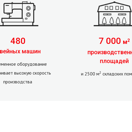
480
7 000
2
м
вейных машин
производствен
площадей
еменное оборудование
чивает высокую скорость
2
и 2500 м
складских по
производства