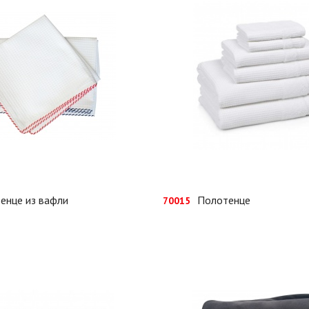
енце из вафли
Полотенце
70015