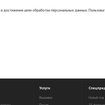
нта достижения цели обработки персональных данных. Пользова
Услуги
Спецпре
Вышивка
Новый год
одежда
Печать
23 феврал