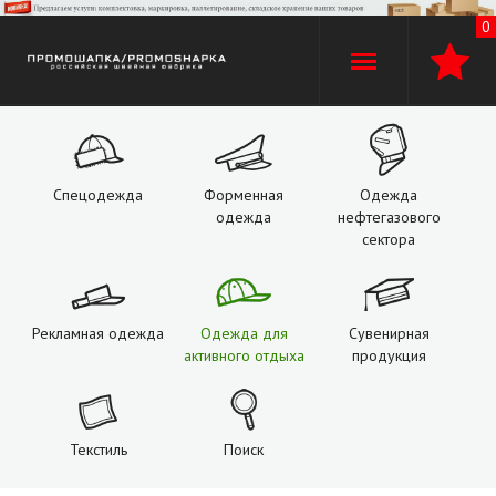
0
+7 (960)
529-74-02
+7 (920) 110-30-00
Спецодежда
Форменная
Одежда
одежда
нефтегазового
О компании
сектора
Производство
Рекламная одежда
Одежда для
Сувенирная
Оплата и доставка
активного отдыха
продукция
Услуги
Текстиль
Поиск
Контакты