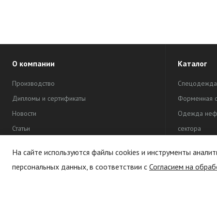
О компании
Каталог
Производство
Спецодежда
Дипломы и сертификаты
Форменная 
Новости
Одежда неф
Статьи
сектора
Рекламная 
На сайте используются файлы cookies и инструменты аналит
Одежда для 
персональных данных, в соответствии с
Согласием на обраб
Политика обработки персональных данных
Сувенирная 
Политика конфиденциальности
Текстиль
Согласие на обработку
персональных данных