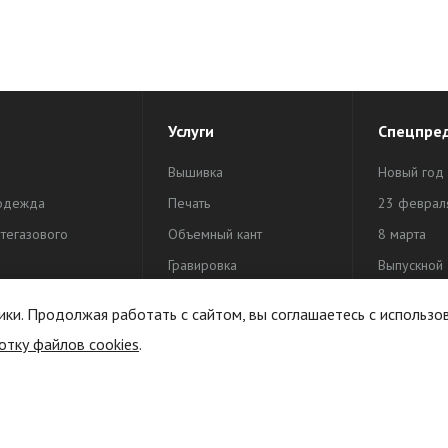
Услуги
Спецпре
Вышивка
Новый год
одежда
Печать
23 феврал
тегазового
Объемный кант
8 марта
Гравировка
Выпускной
одежда
Жаккардовая этикетка
День Поб
ики. Продолжая работать с сайтом, вы соглашаетесь с использо
активного отдыха
Индивидуальная
отку файлов cookies
.
продукция
упаковка
Печать на канте и тесьме