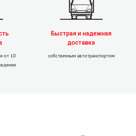
сть
Быстрая и надежная
а
доставка
и от 10
собственным автотранспортом
рждения