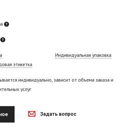
ая
й
а
Индивидуальная упаковка
довая этикетка
ывается индивидуально, зависит от объема заказа и
тельных услуг
Задать вопрос
ное