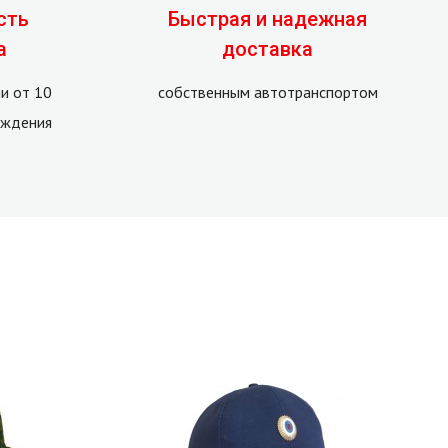
сть
Быстрая и надежная
а
доставка
и от 10
собственным автотранспортом
рждения