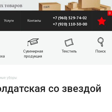
0
+7 (960) 529-74-02
Услуги
Контакты
+7 (920) 110-30-00
Сувенирная
Текстиль
Поиск
ыха
продукция
вные уборы
олдатская со звездой