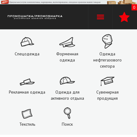
0
+7 (960)
529-74-02
+7 (920) 110-30-00
Спецодежда
Форменная
Одежда
одежда
нефтегазового
О компании
сектора
Производство
Рекламная одежда
Одежда для
Сувенирная
Оплата и доставка
активного отдыха
продукция
Услуги
Текстиль
Поиск
Контакты