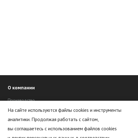
О компании
Производство
Дипломы и сертификаты
На сайте используются файлы cookies и инструменты
аналитики. Продолжая работать с сайтом,
Новости
вы соглашаетесь с использованием файлов cookies
Статьи
и других персональных данных, в соответствии