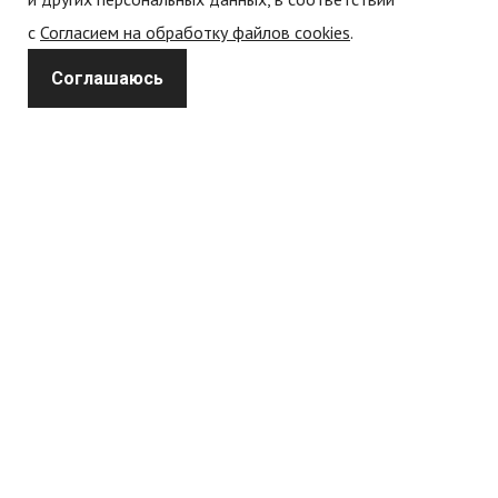
с
Согласием на обработку файлов cookies
.
Политика обработки персональных данных
Соглашаюсь
Политика конфиденциальности
Согласие на обработку
персональных данных
Согласие на обработку cookie-файлов (cookies)
Каталог
Спецодежда
Форменная одежда
Одежда нефтегазового сектора
Рекламная одежда
Одежда для активного отдыха