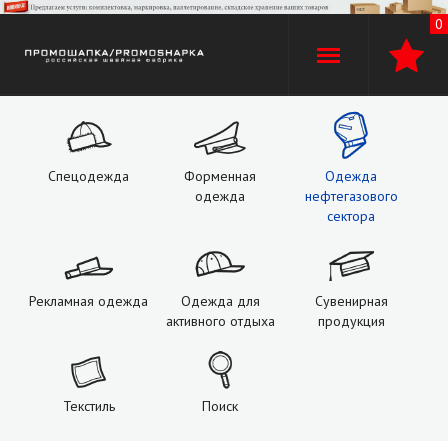
0
+7 (960)
529-74-02
+7 (920) 110-30-00
Спецодежда
Форменная
Одежда
одежда
нефтегазового
О компании
сектора
Производство
Рекламная одежда
Одежда для
Сувенирная
Оплата и доставка
активного отдыха
продукция
Услуги
Текстиль
Поиск
Контакты