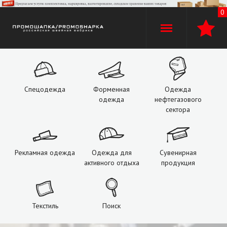
0
+7 (960)
529-74-02
+7 (920) 110-30-00
Спецодежда
Форменная
Одежда
одежда
нефтегазового
О компании
сектора
Производство
Рекламная одежда
Одежда для
Сувенирная
Оплата и доставка
активного отдыха
продукция
Услуги
Текстиль
Поиск
Контакты