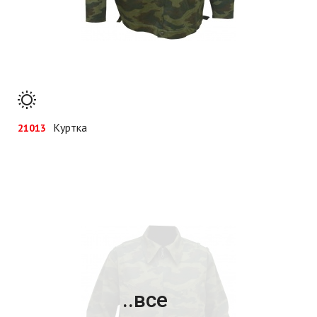
Куртка
21013
..все