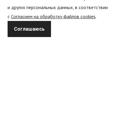
и других персональных данных, в соответствии
с
Согласием на обработку файлов cookies
.
Политика обработки персональных данных
Соглашаюсь
Политика конфиденциальности
Согласие на обработку
персональных данных
Согласие на обработку cookie-файлов (cookies)
Каталог
Спецодежда
Форменная одежда
Одежда нефтегазового сектора
Рекламная одежда
Одежда для активного отдыха