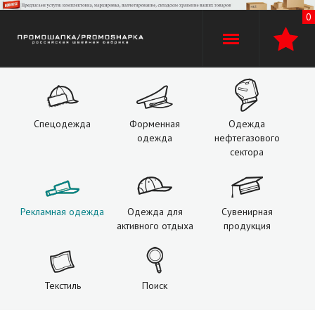
0
+7 (960)
529-74-02
+7 (920) 110-30-00
Спецодежда
Форменная
Одежда
одежда
нефтегазового
О компании
сектора
Производство
Рекламная одежда
Одежда для
Сувенирная
Оплата и доставка
активного отдыха
продукция
Услуги
Текстиль
Поиск
Контакты