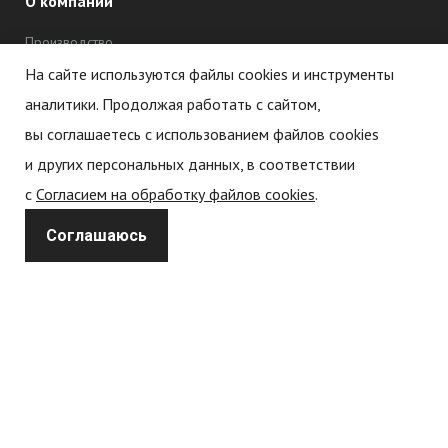
О компании
Производство
Дипломы и сертификаты
На сайте используются файлы cookies и инструменты
аналитики. Продолжая работать с сайтом,
Новости
вы соглашаетесь с использованием файлов cookies
Статьи
и других персональных данных, в соответствии
с
Согласием на обработку файлов cookies
.
Политика обработки персональных данных
Соглашаюсь
Политика конфиденциальности
Согласие на обработку
персональных данных
Согласие на обработку cookie-файлов (cookies)
Каталог