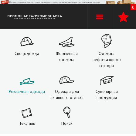
0
+7 (960)
529-74-02
+7 (920) 110-30-00
Спецодежда
Форменная
Одежда
одежда
нефтегазового
О компании
сектора
Производство
Рекламная одежда
Одежда для
Сувенирная
Оплата и доставка
активного отдыха
продукция
Услуги
Текстиль
Поиск
Контакты