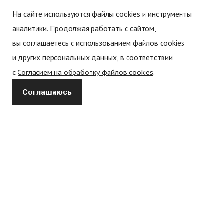
Дипломы и сертификаты
На сайте используются файлы cookies и инструменты
аналитики. Продолжая работать с сайтом,
Новости
вы соглашаетесь с использованием файлов cookies
Статьи
и других персональных данных, в соответствии
с
Согласием на обработку файлов cookies
.
Политика обработки персональных данных
Соглашаюсь
Политика конфиденциальности
Согласие на обработку
персональных данных
Согласие на обработку cookie-файлов (cookies)
Каталог
Спецодежда
Форменная одежда