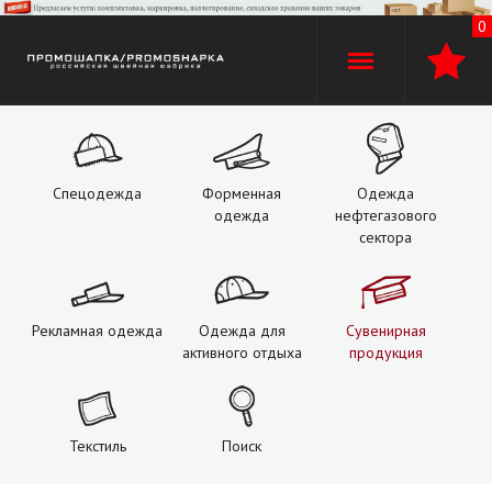
0
+7 (960)
529-74-02
+7 (920) 110-30-00
Спецодежда
Форменная
Одежда
одежда
нефтегазового
О компании
сектора
Производство
Рекламная одежда
Одежда для
Сувенирная
Оплата и доставка
активного отдыха
продукция
Услуги
Текстиль
Поиск
Контакты