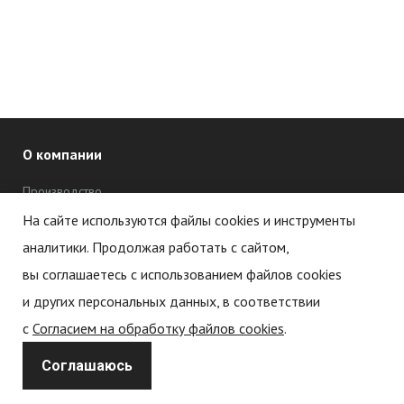
О компании
Производство
Дипломы и сертификаты
На сайте используются файлы cookies и инструменты
аналитики. Продолжая работать с сайтом,
Новости
вы соглашаетесь с использованием файлов cookies
Статьи
и других персональных данных, в соответствии
с
Согласием на обработку файлов cookies
.
Политика обработки персональных данных
Соглашаюсь
Политика конфиденциальности