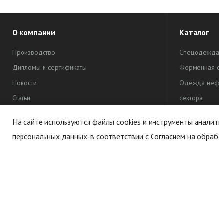
О компании
Каталог
Производство
Спецодежда
Дипломы и сертификаты
Форменная 
Новости
Одежда неф
Статьи
сектора
Рекламная 
На сайте используются файлы cookies и инструменты аналит
Одежда для 
персональных данных, в соответствии с
Согласием на обраб
Политика обработки персональных данных
Сувенирная 
Политика конфиденциальности
Текстиль
Согласие на обработку
персональных данных
Согласие на обработку cookie-файлов
(cookies)