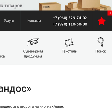
0
+7 (960) 529-74-02
Услуги
Контакты
+7 (920) 110-30-00
Сувенирная
Текстиль
Поиск
ыха
продукция
андос»
бающегося отворота на кнопках/липе.