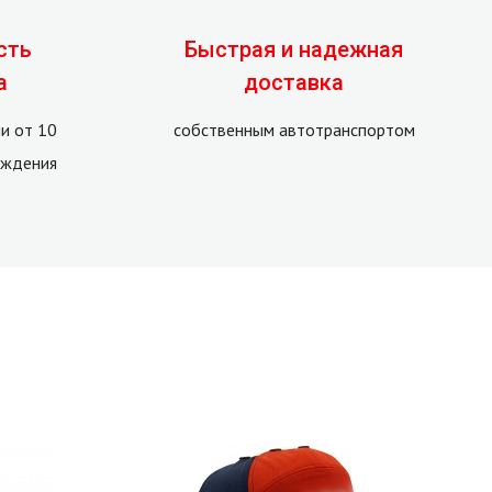
сть
Быстрая и надежная
а
доставка
и от 10
собственным автотранспортом
рждения