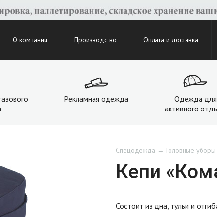
О компании
Производство
Оплата и доставка
газового
Рекламная одежда
Одежда для
а
активного отд
Спецодежда
Головные уборы
Кепи «Ком
Состоит из дна, тульи и отги