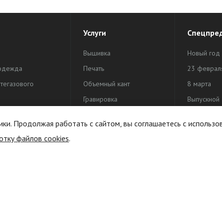
Услуги
Спецпре
Вышивка
Новый год
одежда
Печать
23 феврал
тегазового
Объемный кант
8 марта
Гравировка
Выпускной
одежда
Жаккардовая этикетка
День Поб
ики. Продолжая работать с сайтом, вы соглашаетесь с использо
активного отдыха
Индивидуальная
отку файлов cookies
.
продукция
упаковка
Печать на канте и тесьме