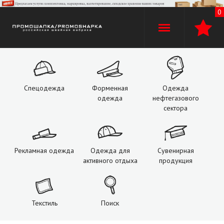
0
+7 (960)
529-74-02
+7 (920) 110-30-00
Спецодежда
Форменная
Одежда
одежда
нефтегазового
О компании
сектора
Производство
Рекламная одежда
Одежда для
Сувенирная
Оплата и доставка
активного отдыха
продукция
Услуги
Текстиль
Поиск
Контакты