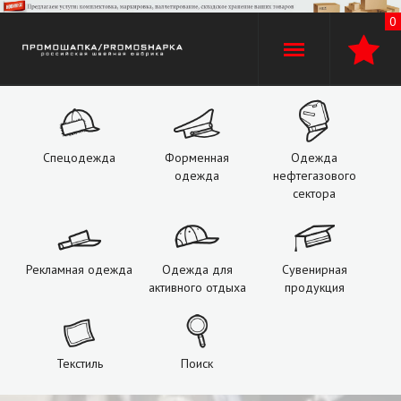
0
+7 (960)
529-74-02
+7 (920) 110-30-00
Спецодежда
Форменная
Одежда
одежда
нефтегазового
О компании
сектора
Производство
Рекламная одежда
Одежда для
Сувенирная
Оплата и доставка
активного отдыха
продукция
Услуги
Текстиль
Поиск
Контакты