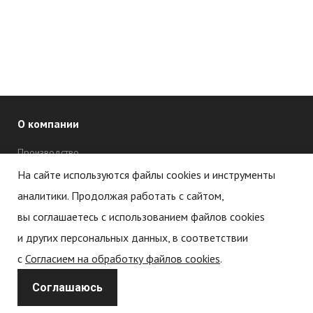
О компании
Производство
Дипломы и сертификаты
На сайте используются файлы cookies и инструменты
аналитики. Продолжая работать с сайтом,
Новости
вы соглашаетесь с использованием файлов cookies
Статьи
и других персональных данных, в соответствии
с
Согласием на обработку файлов cookies
.
Политика обработки персональных данных
Соглашаюсь
Политика конфиденциальности